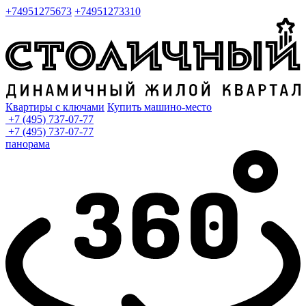
+74951275673
+74951273310
Квартиры с ключами
Купить машино-место
+7 (495) 737-07-77
+7 (495) 737-07-77
панорама