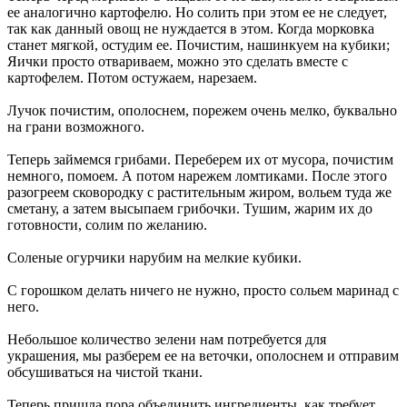
ее аналогично картофелю. Но солить при этом ее не следует,
так как данный овощ не нуждается в этом. Когда морковка
станет мягкой, остудим ее. Почистим, нашинкуем на кубики;
Яички просто отвариваем, можно это сделать вместе с
картофелем. Потом остужаем, нарезаем.
Лучок почистим, ополоснем, порежем очень мелко, буквально
на грани возможного.
Теперь займемся грибами. Переберем их от мусора, почистим
немного, помоем. А потом нарежем ломтиками. После этого
разогреем сковородку с растительным жиром, вольем туда же
сметану, а затем высыпаем грибочки. Тушим, жарим их до
готовности, солим по желанию.
Соленые огурчики нарубим на мелкие кубики.
С горошком делать ничего не нужно, просто сольем маринад с
него.
Небольшое количество зелени нам потребуется для
украшения, мы разберем ее на веточки, ополоснем и отправим
обсушиваться на чистой ткани.
Теперь пришла пора объединить ингредиенты, как требует