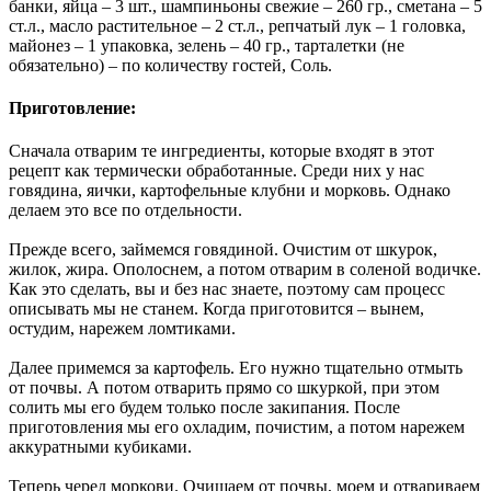
банки, яйца – 3 шт., шампиньоны свежие – 260 гр., сметана – 5
ст.л., масло растительное – 2 ст.л., репчатый лук – 1 головка,
майонез – 1 упаковка, зелень – 40 гр., тарталетки (не
обязательно) – по количеству гостей, Соль.
Приготовление:
Сначала отварим те ингредиенты, которые входят в этот
рецепт как термически обработанные. Среди них у нас
говядина, яички, картофельные клубни и морковь. Однако
делаем это все по отдельности.
Прежде всего, займемся говядиной. Очистим от шкурок,
жилок, жира. Ополоснем, а потом отварим в соленой водичке.
Как это сделать, вы и без нас знаете, поэтому сам процесс
описывать мы не станем. Когда приготовится – вынем,
остудим, нарежем ломтиками.
Далее примемся за картофель. Его нужно тщательно отмыть
от почвы. А потом отварить прямо со шкуркой, при этом
солить мы его будем только после закипания. После
приготовления мы его охладим, почистим, а потом нарежем
аккуратными кубиками.
Теперь черед моркови. Очищаем от почвы, моем и отвариваем