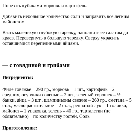
Порезать кубиками морковь и картофель.
Добавить небольшое количество соли и заправить все легким
майонезом.
Взять маленькую глубокую тарелку, наполнить ее салатом до
краев. Перевернуть в большую тарелку. Сверху украсить
оставшимися перепелиными яйцами.
— с говядиной и грибами
Ингредиенты:
Филе говяжье – 290 гр., морковь – 1 шт., картофель – 2
средних, огурчики соленые – 2 шт., зеленый горошек – ½
банки, яйца – 3 шт., шампиньоны свежие – 260 гр., сметана – 5
ст.л., масло растительное – 2 ст.л., репчатый лук – 1 головка,
майонез – 1 упаковка, зелень – 40 гр., тарталетки (не
обязательно) – по количеству гостей, Соль.
Приготовление: