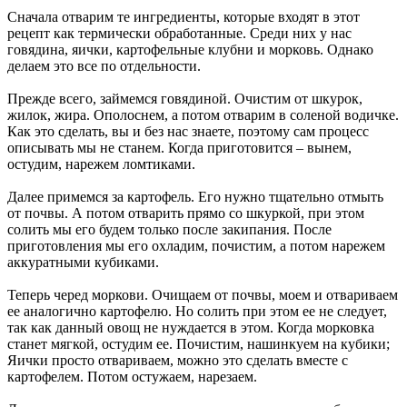
Сначала отварим те ингредиенты, которые входят в этот
рецепт как термически обработанные. Среди них у нас
говядина, яички, картофельные клубни и морковь. Однако
делаем это все по отдельности.
Прежде всего, займемся говядиной. Очистим от шкурок,
жилок, жира. Ополоснем, а потом отварим в соленой водичке.
Как это сделать, вы и без нас знаете, поэтому сам процесс
описывать мы не станем. Когда приготовится – вынем,
остудим, нарежем ломтиками.
Далее примемся за картофель. Его нужно тщательно отмыть
от почвы. А потом отварить прямо со шкуркой, при этом
солить мы его будем только после закипания. После
приготовления мы его охладим, почистим, а потом нарежем
аккуратными кубиками.
Теперь черед моркови. Очищаем от почвы, моем и отвариваем
ее аналогично картофелю. Но солить при этом ее не следует,
так как данный овощ не нуждается в этом. Когда морковка
станет мягкой, остудим ее. Почистим, нашинкуем на кубики;
Яички просто отвариваем, можно это сделать вместе с
картофелем. Потом остужаем, нарезаем.