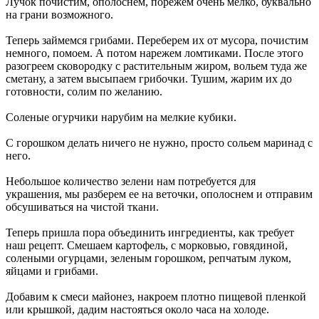
Лучок почистим, ополоснем, порежем очень мелко, буквально
на грани возможного.
Теперь займемся грибами. Переберем их от мусора, почистим
немного, помоем. А потом нарежем ломтиками. После этого
разогреем сковородку с растительным жиром, вольем туда же
сметану, а затем высыпаем грибочки. Тушим, жарим их до
готовности, солим по желанию.
Соленые огурчики нарубим на мелкие кубики.
С горошком делать ничего не нужно, просто сольем маринад с
него.
Небольшое количество зелени нам потребуется для
украшения, мы разберем ее на веточки, ополоснем и отправим
обсушиваться на чистой ткани.
Теперь пришла пора объединить ингредиенты, как требует
наш рецепт. Смешаем картофель, с морковью, говядиной,
солеными огурцами, зеленым горошком, репчатым луком,
яйцами и грибами.
Добавим к смеси майонез, накроем плотно пищевой пленкой
или крышкой, дадим настояться около часа на холоде.