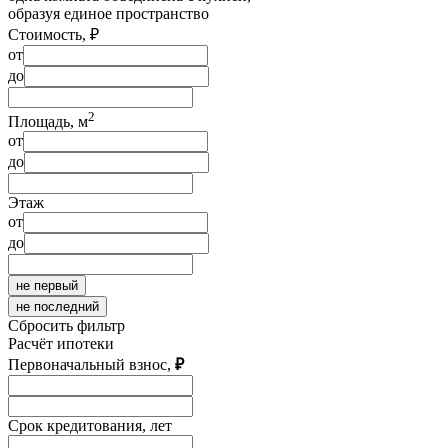
образуя единое пространство
Стоимость,
₽
от
до
2
Площадь, м
от
до
Этаж
от
до
не первый
не последний
Сбросить фильтр
Расчёт ипотеки
Первоначальный взнос,
₽
Срок кредитования, лет