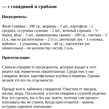
— с говядиной и грибами
Ингредиенты:
Филе говяжье – 290 гр., морковь – 1 шт., картофель – 2
средних, огурчики соленые – 2 шт., зеленый горошек – ½
банки, яйца – 3 шт., шампиньоны свежие – 260 гр., сметана – 5
ст.л., масло растительное – 2 ст.л., репчатый лук – 1 головка,
майонез – 1 упаковка, зелень – 40 гр., тарталетки (не
обязательно) – по количеству гостей, Соль.
Приготовление:
Сначала отварим те ингредиенты, которые входят в этот
рецепт как термически обработанные. Среди них у нас
говядина, яички, картофельные клубни и морковь. Однако
делаем это все по отдельности.
Прежде всего, займемся говядиной. Очистим от шкурок,
жилок, жира. Ополоснем, а потом отварим в соленой водичке.
Как это сделать, вы и без нас знаете, поэтому сам процесс
описывать мы не станем. Когда приготовится – вынем,
остудим, нарежем ломтиками.