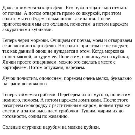
Далее примемся за картофель. Его нужно тщательно отмыть
от почвы. А потом отварить прямо со шкуркой, при этом
солить мы его будем только после закипания. После
приготовления мы его охладим, почистим, а потом нарежем
аккуратными кубиками.
Теперь черед моркови. Очищаем от почвы, моем и отвариваем
ее аналогично картофелю. Но солить при этом ее не следует,
так как данный овощ не нуждается в этом. Когда морковка
станет мягкой, остудим ее. Почистим, нашинкуем на кубики;
Яички просто отвариваем, можно это сделать вместе с
картофелем. Потом остужаем, нарезаем.
Лучок почистим, ополоснем, порежем очень мелко, буквально
на грани возможного.
Теперь займемся грибами. Переберем их от мусора, почистим
немного, помоем. А потом нарежем ломтиками. После этого
разогреем сковородку с растительным жиром, вольем туда же
сметану, а затем высыпаем грибочки. Тушим, жарим их до
готовности, солим по желанию.
Соленые огурчики нарубим на мелкие кубики.