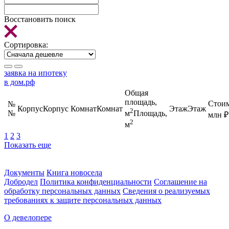
Восстановить поиск
Сортировка:
заявка на ипотеку
в дом.рф
Общая
площадь,
Стоим
№
Корпус
Корпус
Комнат
Комнат
Этаж
Этаж
2
№
м
Площадь,
млн
₽
2
м
1
2
3
Показать еще
Документы
Книга новосела
Добродел
Политика конфиденциальности
Соглашение на
обработку персональных данных
Сведения о реализуемых
требованиях к защите персональных данных
О девелопере